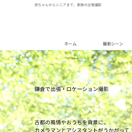
コ
ナ
赤ちゃんからシニアまで、家族の出張撮影
ン
ビ
テ
ゲ
ン
ー
ツ
シ
へ
ョ
ホーム
撮影シーン
ス
ン
キ
に
ッ
移
プ
動
鎌倉で出張・ロケーション撮影
古都の風情やおうちを背景に。
カメラマンとアシスタントがうかがって