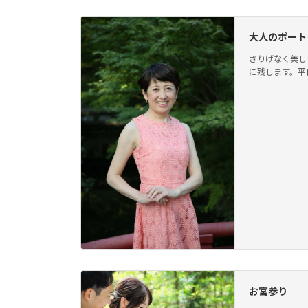
大人のポート
さりげなく美し
に残します。平日 
お宮参り