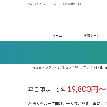
コ
ナ
赤ちゃんからシニアまで、家族の出張撮影
ン
ビ
テ
ゲ
ン
ー
ツ
シ
へ
ョ
ホーム
撮影シーン
ス
ン
キ
に
ッ
移
プ
動
HOME
プラン・オプション
基本プラン
お仲間フ
19,800円〜
平日限定 3名
3〜8人グループ向け。一人ひとりを丁寧に、